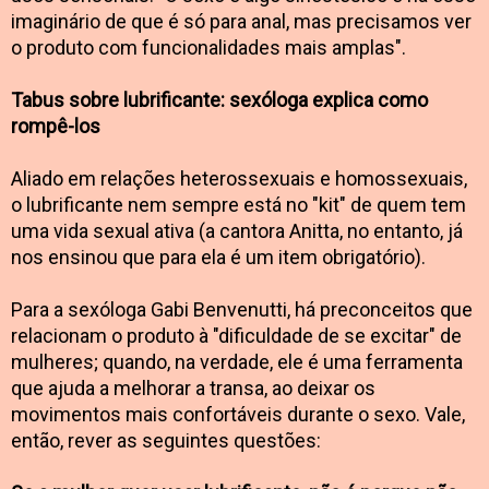
imaginário de que é só para anal, mas precisamos ver
o produto com funcionalidades mais amplas".
Tabus sobre lubrificante: sexóloga explica como
rompê-los
Aliado em relações heterossexuais e homossexuais,
o lubrificante nem sempre está no "kit" de quem tem
uma vida sexual ativa (a cantora Anitta, no entanto, já
nos ensinou que para ela é um item obrigatório).
Para a sexóloga Gabi Benvenutti, há preconceitos que
relacionam o produto à "dificuldade de se excitar" de
mulheres; quando, na verdade, ele é uma ferramenta
que ajuda a melhorar a transa, ao deixar os
movimentos mais confortáveis durante o sexo. Vale,
então, rever as seguintes questões: