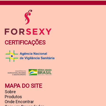
CERTIFICAÇÕES
MAPA DO SITE
Sobre
Produtos
Onde Encontrar