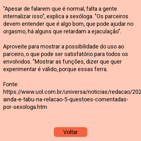
"Apesar de falarem que é normal, falta a gente
internalizar isso", explica a sexóloga. "Os parceiros
devem entender que é algo bom, que pode ajudar no
orgasmo, há alguns que retardam a ejaculação".
Aproveite para mostrar a possibilidade do uso ao
parceiro, o que pode ser satisfatório para todos os
envolvidos. "Mostrar as funções, dizer que quer
experimentar é válido, porque essas ferra.
Fonte:
https://www.uol.com.br/universa/noticias/redacao/202
ainda-e-tabu-na-relacao-5-questoes-comentadas-
por-sexologa.htm
Voltar