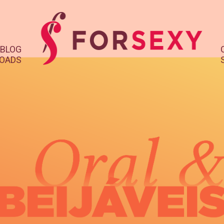
BLOG
OADS