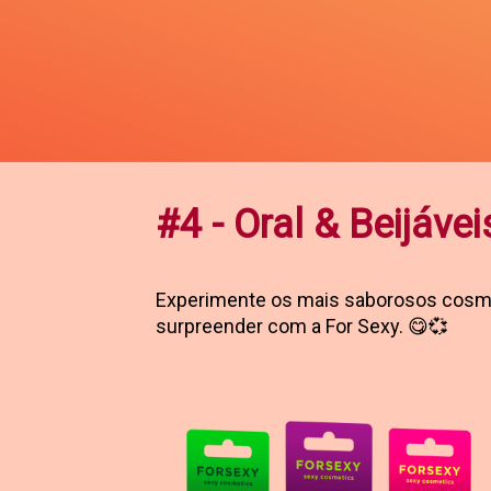
#4 - Oral & Beijávei
Experimente os mais saborosos cosmé
surpreender com a For Sexy. 😋💞