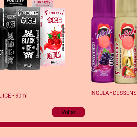
INGULA • DESSENS
 ICE • 30ml
Voltar